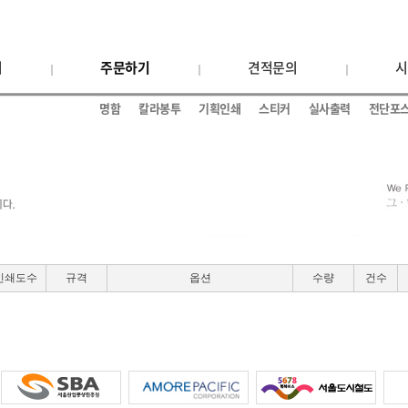
기
주문하기
견적문의
시
명함
칼라봉투
기획인쇄
스티커
실사출력
전단포
인쇄도수
규격
옵션
수량
건수