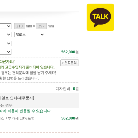
mm ×
mm
562,000
원
디자인비 :
0
원
파일로 인쇄/재주문시]
하는 경우
 따라 비용이 변동될 수 있습니다
편집 +부가세 10%포함
562,000
원