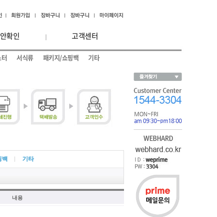
안확인
고객센터
스터
서식류
패키지/쇼핑백
기타
핑백
기타
내용