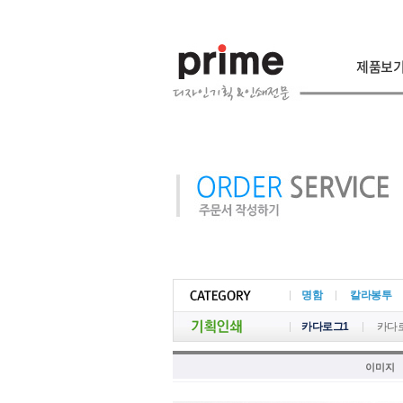
제품보
명함
칼라봉투
카다로그1
카다
이미지