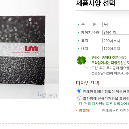
종 류
페이지/수량
표지
내지
인쇄만요청[수정없이 제공한 
프라임에 신규디자인을 요청
단, 편집 디자인비용은 작업량에
총합계
인쇄비 + 디자인