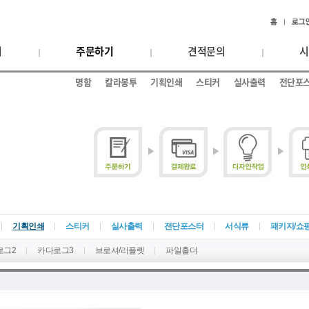
기
주문하기
견적문의
시
명함
칼라봉투
기획인쇄
스티커
실사출력
전단포
기획인쇄
스티커
실사출력
전단포스터
서식류
패키지/쇼
로그2
카다로그3
브로셔/리플렛
파일홀더